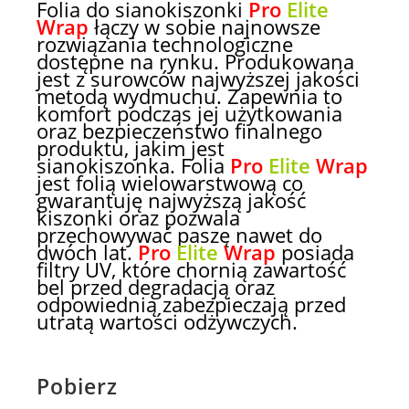
Folia do sianokiszonki
Pro
Elite
Wrap
łączy w sobie najnowsze
rozwiązania technologiczne
dostępne na rynku. Produkowana
jest z surowców najwyższej jakości
metodą wydmuchu. Zapewnia to
komfort podczas jej użytkowania
oraz bezpieczeństwo finalnego
produktu, jakim jest
sianokiszonka. Folia
Pro
Elite
Wrap
jest folią wielowarstwową co
gwarantuję najwyższą jakość
kiszonki oraz pozwala
przechowywać paszę nawet do
dwóch lat.
Pro
Elite
Wrap
posiada
filtry UV, które chornią zawartość
bel przed degradacją oraz
odpowiednią zabezpieczają przed
utratą wartości odżywczych.
Pobierz